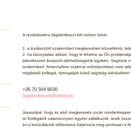
A rendelésekre bejelentkezni két módon lehet:
1. a kiválasztott szakembert megkeresheti közvetlenül, te
2. ha bizonytalan abban, hogy ki lehetne az Ön problémáj
jelentkezzen központi elérhetőségeink egyikén. Segítünk m
szakembert. Amennyiben szakmai műhelyünkben nem talá
megfelelő kollégát, támogatjuk külső segítség elérésében!
+36 70 304 9030
bejelentkezes@ahely.eu
Javasoljuk, hogy az első megkeresés során mindenképpen é
is! Kollégáink valamennyien egyéni vállalkozók, áraik öss
és a konzultációk időtartama határozza meg pontosan a fi