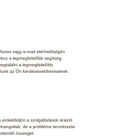
lefonos vagy e-mail elérhetőségén
ához a legmegfelelőbb segítség,
egtalálni a legmegfelelőbb
lunk az Ön kérdésének/kérésének
rdeklődjön a szolgáltatások árairól
zehangoltak, de a probléma természete
zetendő összeget.