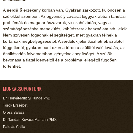
A
serdülő
érzékeny korban van. Gyakran zárkózott, különösen a
szülőkkel szemben. Az egyensúly zavarát leggyakrabban tanulási
problémák és magatartászavarok, visszahúzódás, vagy a
számítógépezésbe menekülés, kábítószerek használata stb. jelzik.
Nem szívesen fogadnak el segítséget, mert gyakran félnek a
kortársak megbélyegzésétől. A serdülők jelentkezhetnek szülőtől
függetlenül, gyakran pont ezen a téren a szülőtől való leválás, az
önállósodás folyamatában igényelnek segítséget. A szülők
bevonása a fiatal igényeitől és a probléma jellegétől függően
történhet.
MUNKACSOPORTUNK
Dr. Horvát-Militityi Tünde PhD.
Török Erzsébet
Orosz Balázs
Dr. Tandari-Kovács Mariann PhD.
Palotás Csilla