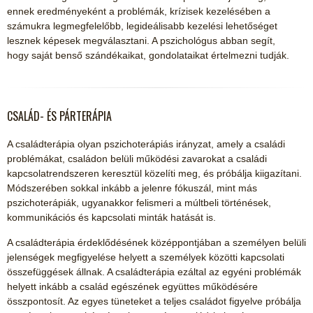
ennek eredményeként a problémák, krízisek kezelésében a
számukra legmegfelelőbb, legideálisabb kezelési lehetőséget
lesznek képesek megválasztani. A pszichológus abban segít,
hogy saját benső szándékaikat, gondolataikat értelmezni tudják.
CSALÁD- ÉS PÁRTERÁPIA
A családterápia olyan pszichoterápiás irányzat, amely a családi
problémákat, családon belüli működési zavarokat a családi
kapcsolatrendszeren keresztül közelíti meg, és próbálja kiigazítani.
Módszerében sokkal inkább a jelenre fókuszál, mint más
pszichoterápiák, ugyanakkor felismeri a múltbeli történések,
kommunikációs és kapcsolati minták hatását is.
A családterápia érdeklődésének középpontjában a személyen belüli
jelenségek megfigyelése helyett a személyek közötti kapcsolati
összefüggések állnak. A családterápia ezáltal az egyéni problémák
helyett inkább a család egészének együttes működésére
összpontosít. Az egyes tüneteket a teljes családot figyelve próbálja