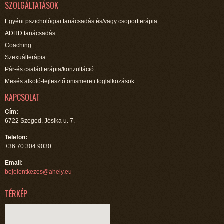
SZOLGÁLTATÁSOK
Egyéni pszichológiai tanácsadás és/vagy csoportterápia
ADHD tanácsadás
Coaching
Szexuálterápia
Pár-és családterápia/konzultáció
Mesés alkotó-fejlesztő önismereti foglalkozások
KAPCSOLAT
Cím:
6722 Szeged, Jósika u. 7.
Telefon:
+36 70 304 9030
Email:
bejelentkezes@ahely.eu
TÉRKÉP