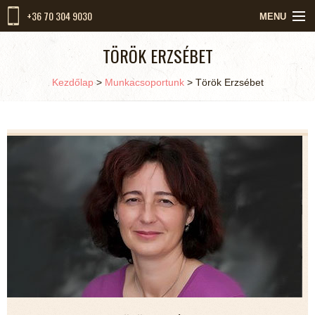
+36 70 304 9030
MENU
KEZDŐLAP
TÖRÖK ERZSÉBET
RÓLUNK
Kezdőlap
>
Munkacsoportunk
>
Török Erzsébet
MUNKACSOPORTUNK
SZOLGÁLTATÁSOK
KIKET VÁRUNK
HÍREK
KAPCSOLAT