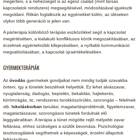
megérteni, s a nehézséget is az egész család (mint társas
kapcsolatok rendszere) megsegítésével, módosításával igyekszik
megoldani. Ritkán foglalkozik az egyénekkel külön, az üléseken
olykor több generáció is jelen van.
A párterápia különböző terápiás eszközökkel segít a kapcsolat
megértésében, a kialakuló konfliktusos körök megszakításában, az
érzelmek egyértelműbb kifejezésében, a nyíltabb kommunikáció
megvalósításában, a kapcsolat újraértékelésében.
GYERMEKTERÁPIÁK
Az
óvodás
gyermekek gondjaikat nem mindig tudják szavakba
önteni, így a tünetek beszélnek helyettük. Ez lehet alvászavar,
nyugtalanság, dadogás, bepisilés, bekakilás, hajtekerés,
körömrágás, tic, rendszeres torokköszörülés, szorongás – félelmek
stb.
Iskoláskorban
tanulási, magatartásproblémák, figyelemzavar,
magatartászavar, szorongásos tünetek fordulnak elő
leggyakrabban. A terápia a tünet mögötte rejlő mélyebb zavar
feltárása, ehhez szükséges a szülők bevonása. Pszichológiai
tesztvizsgálatok segíthetnek a képességek, érzelmi állapotok
feltárásában.