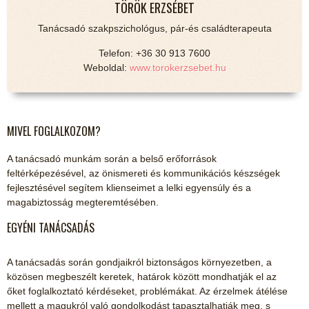
TÖRÖK ERZSÉBET
Tanácsadó szakpszichológus, pár-és családterapeuta
Telefon: +36 30 913 7600
Weboldal:
www.torokerzsebet.hu
MIVEL FOGLALKOZOM?
A tanácsadó munkám során a belső erőforrások
feltérképezésével, az önismereti és kommunikációs készségek
fejlesztésével segítem klienseimet a lelki egyensúly és a
magabiztosság megteremtésében.
EGYÉNI TANÁCSADÁS
A tanácsadás során gondjaikról biztonságos környezetben, a
közösen megbeszélt keretek, határok között mondhatják el az
őket foglalkoztató kérdéseket, problémákat. Az érzelmek átélése
mellett a magukról való gondolkodást tapasztalhatják meg, s