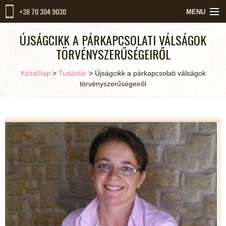
+36 70 304 9030
MENU
KEZDŐLAP
ÚJSÁGCIKK A PÁRKAPCSOLATI VÁLSÁGOK
TÖRVÉNYSZERŰSÉGEIRŐL
RÓLUNK
Kezdőlap
>
Tudástár
>
Újságcikk a párkapcsolati válságok
MUNKACSOPORTUNK
törvényszerűségeiről
SZOLGÁLTATÁSOK
KIKET VÁRUNK
HÍREK
KAPCSOLAT