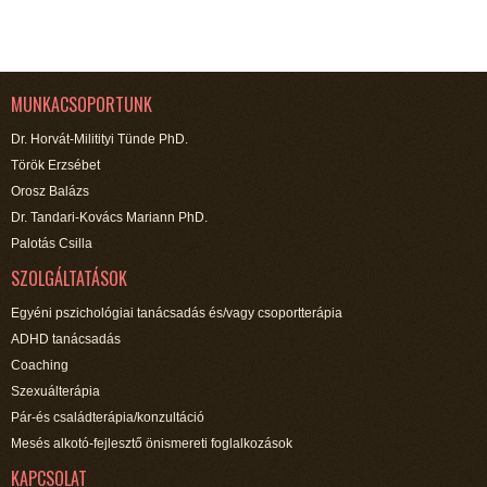
MUNKACSOPORTUNK
Dr. Horvát-Militityi Tünde PhD.
Török Erzsébet
Orosz Balázs
Dr. Tandari-Kovács Mariann PhD.
Palotás Csilla
SZOLGÁLTATÁSOK
Egyéni pszichológiai tanácsadás és/vagy csoportterápia
ADHD tanácsadás
Coaching
Szexuálterápia
Pár-és családterápia/konzultáció
Mesés alkotó-fejlesztő önismereti foglalkozások
KAPCSOLAT