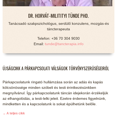
DR. HORVÁT-MILITITYI TÜNDE PHD.
Tanácsadó szakpszichológus, serdülő konzulens, mozgás-és
táncterapeuta
Telefon: +36 70 304 9030
Email:
tunde@tancterapia.info
ÚJSÁGCIKK A PÁRKAPCSOLATI VÁLSÁGOK TÖRVÉNYSZERŰSÉGEIRŐL
Párkapcsolatunk ringató hullámzása során az adás és kapás
kölcsönössége minden szóbeli és testi érintkezésünkben
megnyílvánul. Így párkapcsolatunk táncán idejekorán érzékeljük
az elhangolódás, a testi-lelki jeleit. Ezekre érdemes figyelnünk,
mindketten és a kapcsolatunk is sokat épülhetünk belőle.
→ A teljes cikk