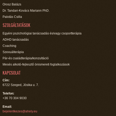
Orosz Balázs
Dr. Tandari-Kovács Mariann PhD.
Palotás Csilla
SZOLGÁLTATÁSOK
Egyéni pszichológiai tanácsadás és/vagy csoportterápia
ADHD tanácsadás
Coaching
Szexuálterápia
Pár-és családterápia/konzultáció
Mesés alkotó-fejlesztő önismereti foglalkozások
KAPCSOLAT
Cím:
6722 Szeged, Jósika u. 7.
Telefon:
+36 70 304 9030
Email:
bejelentkezes@ahely.eu