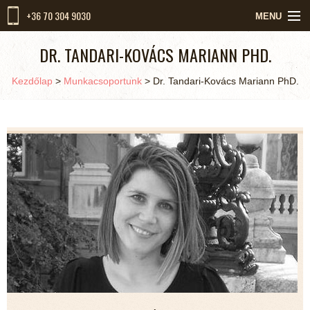
+36 70 304 9030
MENU
KEZDŐLAP
DR. TANDARI-KOVÁCS MARIANN PHD.
RÓLUNK
Kezdőlap
>
Munkacsoportunk
>
Dr. Tandari-Kovács Mariann PhD.
MUNKACSOPORTUNK
SZOLGÁLTATÁSOK
KIKET VÁRUNK
HÍREK
KAPCSOLAT