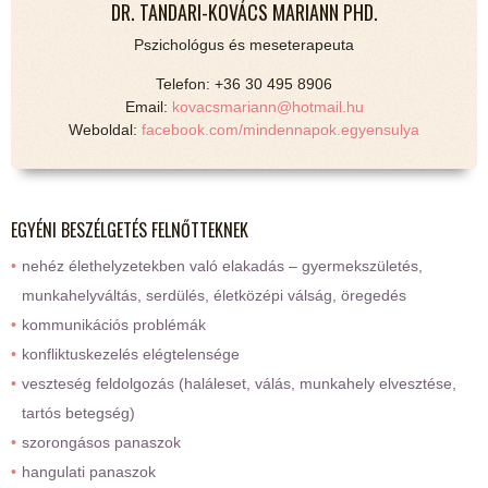
DR. TANDARI-KOVÁCS MARIANN PHD.
Pszichológus és meseterapeuta
Telefon: +36 30 495 8906
Email:
kovacsmariann@hotmail.hu
Weboldal:
facebook.com/mindennapok.egyensulya
EGYÉNI BESZÉLGETÉS FELNŐTTEKNEK
nehéz élethelyzetekben való elakadás – gyermekszületés,
munkahelyváltás, serdülés, életközépi válság, öregedés
kommunikációs problémák
konfliktuskezelés elégtelensége
veszteség feldolgozás (haláleset, válás, munkahely elvesztése,
tartós betegség)
szorongásos panaszok
hangulati panaszok