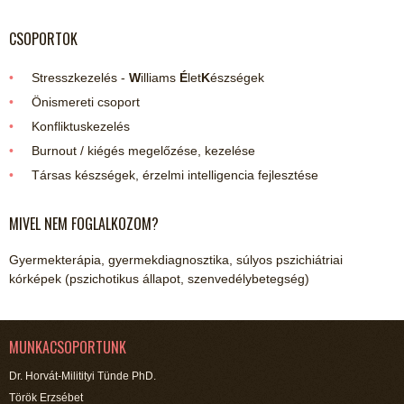
CSOPORTOK
Stresszkezelés -
W
illiams
É
let
K
észségek
Önismereti csoport
Konfliktuskezelés
Burnout / kiégés megelőzése, kezelése
Társas készségek, érzelmi intelligencia fejlesztése
MIVEL NEM FOGLALKOZOM?
Gyermekterápia, gyermekdiagnosztika, súlyos pszichiátriai
kórképek (pszichotikus állapot, szenvedélybetegség)
MUNKACSOPORTUNK
Dr. Horvát-Militityi Tünde PhD.
Török Erzsébet