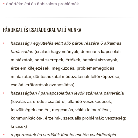
önértékelési és önbizalom problémák
PÁROKKAL ÉS CSALÁDOKKAL VALÓ MUNKA
házasság / együttélés előtt álló párok részére 6 alkalmas
tanácsadás
(családi hagyományok, domináns kapcsolati
mintázatok, nemi szerepek, értékek, hatalmi viszonyok,
érzelem kifejezések, megküzdés, problémamegoldás
mintázatai, döntéshozatal módozatainak feltérképezése,
családi erőforrások azonosítása)
házasságban / párkapcsolatban lévők számára párterápia
(leválás az eredeti családról; állandó veszekedések,
feszültségek esetén; megcsalás; válás felmerülése;
kommunikációs-, érzelmi-, szexuális problémák; veszteség;
krízisek)
a gyermekek és serdülők tünetei esetén családterápia