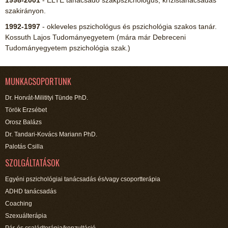
1998-2001
- ELTE tanácsadó szakpszichológus, krízistanácsadás
szakirányon.
1992-1997
- okleveles pszichológus és pszichológia szakos tanár.
Kossuth Lajos Tudományegyetem (mára már Debreceni
Tudományegyetem pszichológia szak.)
MUNKACSOPORTUNK
Dr. Horvát-Militityi Tünde PhD.
Török Erzsébet
Orosz Balázs
Dr. Tandari-Kovács Mariann PhD.
Palotás Csilla
SZOLGÁLTATÁSOK
Egyéni pszichológiai tanácsadás és/vagy csoportterápia
ADHD tanácsadás
Coaching
Szexuálterápia