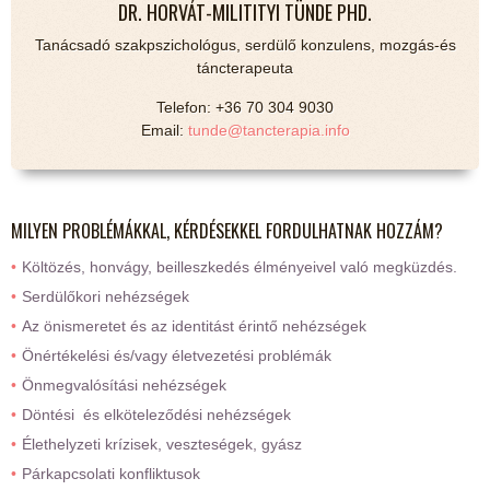
DR. HORVÁT-MILITITYI TÜNDE PHD.
Tanácsadó szakpszichológus, serdülő konzulens, mozgás-és
táncterapeuta
Telefon: +36 70 304 9030
Email:
tunde@tancterapia.info
MILYEN PROBLÉMÁKKAL, KÉRDÉSEKKEL FORDULHATNAK HOZZÁM?
Költözés, honvágy, beilleszkedés élményeivel való megküzdés.
Serdülőkori nehézségek
Az önismeretet és az identitást érintő nehézségek
Önértékelési és/vagy életvezetési problémák
Önmegvalósítási nehézségek
Döntési és elköteleződési nehézségek
Élethelyzeti krízisek, veszteségek, gyász
Párkapcsolati konfliktusok