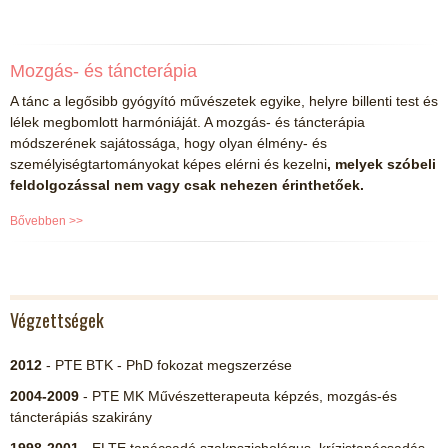
Mozgás- és táncterápia
A tánc a legősibb gyógyító művészetek egyike, helyre billenti test és
lélek megbomlott harmóniáját. A mozgás- és táncterápia
módszerének sajátossága, hogy olyan élmény- és
személyiségtartományokat képes elérni és kezelni
,
melyek szóbeli
feldolgozással nem vagy csak nehezen érinthetőek.
Bővebben >>
Végzettségek
2012
- PTE BTK - PhD fokozat megszerzése
2004-2009
- PTE MK Művészetterapeuta képzés, mozgás-és
táncterápiás szakirány