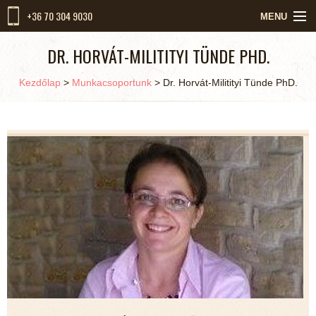
+36 70 304 9030
MENU
KEZDŐLAP
DR. HORVÁT-MILITITYI TÜNDE PHD.
RÓLUNK
Kezdőlap
>
Munkacsoportunk
>
Dr. Horvát-Militityi Tünde PhD.
MUNKACSOPORTUNK
SZOLGÁLTATÁSOK
KIKET VÁRUNK
HÍREK
KAPCSOLAT