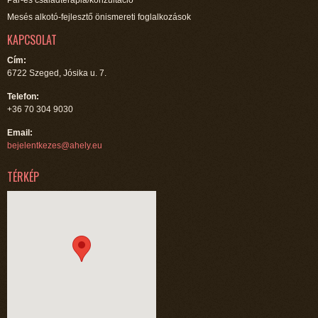
Pár-és családterápia/konzultáció
Mesés alkotó-fejlesztő önismereti foglalkozások
KAPCSOLAT
Cím:
6722 Szeged, Jósika u. 7.
Telefon:
+36 70 304 9030
Email:
bejelentkezes@ahely.eu
TÉRKÉP