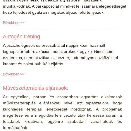
gyakran gyermekkori (idealizálált) szülői mintázataink
munkálkodnak. A párkapcsolat mindkét fél számára elégedettséget
hozó fejlődését gyakran megakadályozó lelki tényezők:
Bővebben >>
Autogén tréning
A pszichológusok és orvosok által napjainkban használt
legnépszerűbb relaxációs módszereknek egyike. Nincs sem
ezoterikus, sem misztikus szinezete, tudományos eszközökkel
kutatott és sokat publikált eljárás.
Bővebben >>
Művészetterápiás eljárások:
Az egyénileg, párban és csoportban egyaránt alkalmazok
művészetterápiás eljárásokat, mivel azt tapasztalom, hogy
különleges terápiás lehetőséget hordoznak. A problémák
megértése és a megoldás felé vezető utak keresése során, a
feladatok kreatívan, egyénre szabottan variálhatóak és
formálhatóak.