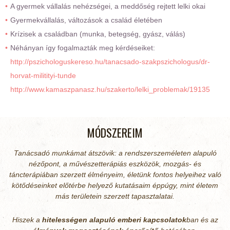
A gyermek vállalás nehézségei, a meddőség rejtett lelki okai
Gyermekvállalás, változások a család életében
Krízisek a családban (munka, betegség, gyász, válás)
Néhányan így fogalmazták meg kérdéseiket:
http://pszichologuskereso.hu/tanacsado-szakpszichologus/dr-
horvat-militityi-tunde
http://www.kamaszpanasz.hu/szakerto/lelki_problemak/19135
MÓDSZEREIM
Tanácsadó munkámat átszövik: a rendszerszeméleten alapuló
nézőpont, a művészetterápiás eszközök, mozgás- és
táncterápiában szerzett élményeim, életünk fontos helyeihez való
kötődéseinket előtérbe helyező kutatásaim éppúgy, mint életem
más területein szerzett tapasztalatai.
Hiszek a
hitelességen alapuló emberi kapcsolatok
ban és az