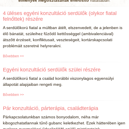
élmények megosztásának énerősítő
hatásában.
4 üléses egyéni konzultáció serdülők (olykor fiatal
felnőttek) részére
A serdülőkorú fiatal a múltban átélt, elszenvedett, de a jelenben is
élő bánatát, szüleihez fűződő kettősséggel (ambivalenciával)
átszőtt érzéseit, konfliktusait, veszteségeit, kortárskapcsolati
problémáit szeretné helyrerakni.
Bővebben >>
Egyéni konzultáció serdülők szülei részére
A serdülőkorú fiatal a család korábbi viszonylagos egyensúlyi
állapotát alapjaiban rengeti meg.
Bővebben >>
Pár konzultáció, párterápia, családterápia
Párkapcsolatunkban számos bonyodalom, néha már
kibogozhatatlannak tűnő gubanc keletkezhet. Ezek hátterében igen